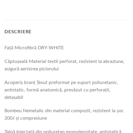
DESCRIERE
Faţă Microfibră DRY-WHITE
Căptuşeală Material textil perforat, rezistent la abraziune,
asigură aerisirea piciorului
Acoperiş branţ Ţesut preformat pe suport poliuretanic,
antistatic, formă anatomică, prevăzut cu perforaţii,
detaşabil
Bombeu Nemetalic din material compozit, rezistent la şoc
200J şi compresiune
Talpă Injectată din poliuretan monodensitate, antistatică,