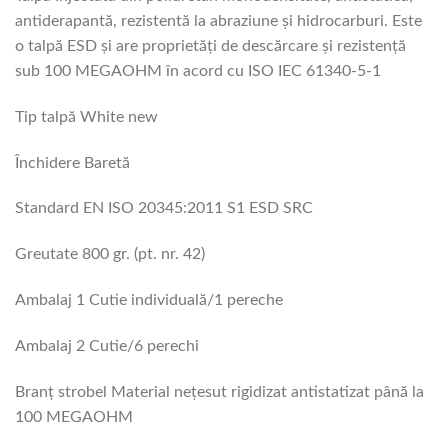
antiderapantă, rezistentă la abraziune şi hidrocarburi. Este
o talpă ESD şi are proprietăţi de descărcare şi rezistenţă
sub 100 MEGAOHM în acord cu ISO IEC 61340-5-1
Tip talpă White new
Închidere Baretă
Standard EN ISO 20345:2011 S1 ESD SRC
Greutate 800 gr. (pt. nr. 42)
Ambalaj 1 Cutie individuală/1 pereche
Ambalaj 2 Cutie/6 perechi
Branţ strobel Material neţesut rigidizat antistatizat până la
100 MEGAOHM