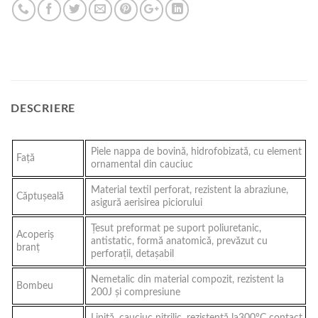
DESCRIERE
Piele nappa de bovină, hidrofobizată, cu element
Faţă
ornamental din cauciuc
Material textil perforat, rezistent la abraziune,
Căptuşeală
asigură aerisirea piciorului
Ţesut preformat pe suport poliuretanic,
Acoperiş
antistatic, formă anatomică, prevăzut cu
branţ
perforaţii, detaşabil
Nemetalic din material compozit, rezistent la
Bombeu
200J şi compresiune
Lipită, cauciuc nitrilic, rezistentă la300°C contact