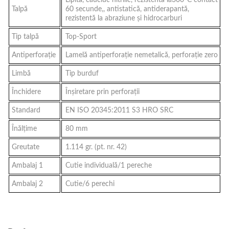
Talpă
60 secunde,, antistatică, antiderapantă,
rezistentă la abraziune şi hidrocarburi
Tip talpă
Top-Sport
Antiperforaţie
Lamelă antiperforaţie nemetalică, perforaţie zero
Limbă
Tip burduf
Închidere
Înşiretare prin perforaţii
Standard
EN ISO 20345:2011 S3 HRO SRC
Înălţime
80 mm
Greutate
1.114 gr. (pt. nr. 42)
Ambalaj 1
Cutie individuală/1 pereche
Ambalaj 2
Cutie/6 perechi