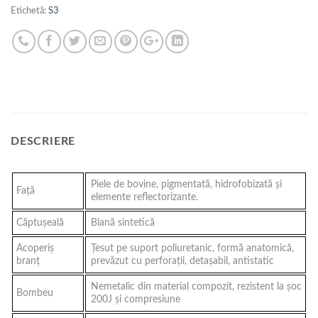
Etichetă:
S3
DESCRIERE
Piele de bovine, pigmentată, hidrofobizată și
Faţă
elemente reflectorizante.
Căptuşeală
Blană sintetică
Acoperiş
Ţesut pe suport poliuretanic, formă anatomică,
branţ
prevăzut cu perforaţii, detaşabil, antistatic
Nemetalic din material compozit, rezistent la şoc
Bombeu
200J şi compresiune