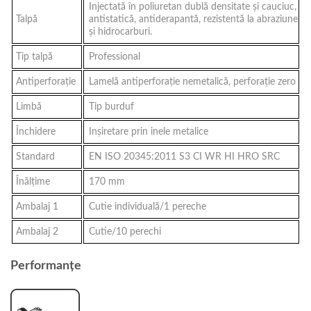
Injectată în poliuretan dublă densitate și cauciuc,
Talpă
antistatică, antiderapantă, rezistentă la abraziune
şi hidrocarburi.
Tip talpă
Professional
Antiperforaţie
Lamelă antiperforație nemetalică, perforație zero
Limbă
Tip burduf
Închidere
Inșiretare prin inele metalice
Standard
EN ISO 20345:2011 S3 CI WR HI HRO SRC
Înălţime
170 mm
Ambalaj 1
Cutie individuală/1 pereche
Ambalaj 2
Cutie/10 perechi
Performanțe